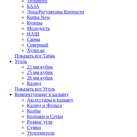
Trofimoffs
БАЗА
Доха/Регуляторы Крепости
Кобра New
Кулеры
Молодость
НАШ
Сарма
Северный
Хулиган
Показать все Табак
Уголь
22 мм кубик
25 мм кубик
26 мм кубик
Калауд
Показать все Уголь
Компектующие к кальяну
Аксессуары к кальяну
Калауд и Фольга
Колбы
Колпаки и Сетки
Розжиг угля
Сумки
Уплотнители