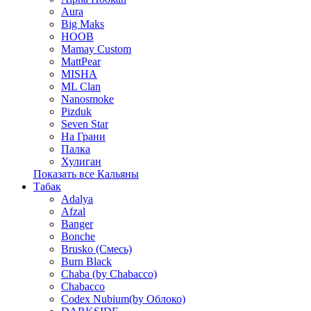
Aura
Big Maks
HOOB
Mamay Custom
MattPear
MISHA
ML Clan
Nanosmoke
Pizduk
Seven Star
На Грани
Палка
Хулиган
Показать все Кальяны
Табак
Adalya
Afzal
Banger
Bonche
Brusko (Смесь)
Burn Black
Chaba (by Chabacco)
Chabacco
Codex Nubium(by Облоко)