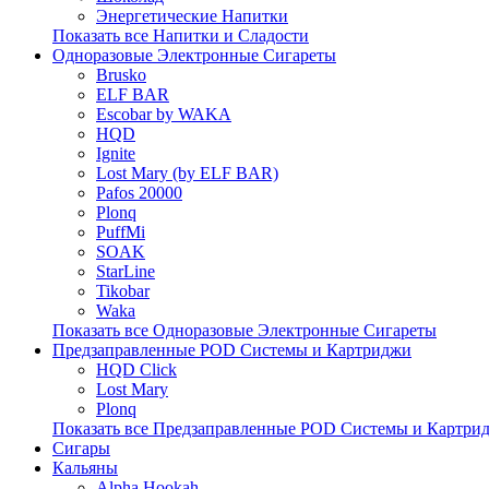
Энергетические Напитки
Показать все Напитки и Сладости
Одноразовые Электронные Сигареты
Brusko
ELF BAR
Escobar by WAKA
HQD
Ignite
Lost Mary (by ELF BAR)
Pafos 20000
Plonq
PuffMi
SOAK
StarLine
Tikobar
Waka
Показать все Одноразовые Электронные Сигареты
Предзаправленные POD Системы и Картриджи
HQD Click
Lost Mary
Plonq
Показать все Предзаправленные POD Системы и Картри
Сигары
Кальяны
Alpha Hookah