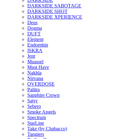
DARKSIDE
DARKSIDE SABOTAGE
DARKSIDE SHOT
DARKSIDE XPERIENCE
Deus
Dogma
DUFT
Element
Endorphin
ISKRA
Jent
Muassel
Must Have
Nakhla
Nirvana
OVERDOSE
Palitra
Sapphire Crown
Satyr
Sebero
Smoke Angels
Spectrum
StarLine
Take (by Chabacco)
Tangiers