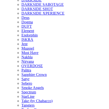
DARKSIDE
DARKSIDE SABOTAGE
DARKSIDE SHOT
DARKSIDE XPERIENCE
Deus
Dogma
DUFT
Element
Endorphin
ISKRA
Jent
Muassel
Must Have
Nakhla
Nirvana
OVERDOSE
Palitra
Sapphire Crown
Satyr
Sebero
Smoke Angels
Spectrum
StarLine
Take (by Chabacco)
Tangiers