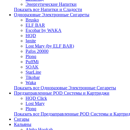
Энергетические Напитки
Показать все Напитки и Сладости
Одноразовые Электронные Сигареты
Brusko
ELF BAR
Escobar by WAKA
HQD
Ignite
Lost Mary (by ELF BAR)
Pafos 20000
Plonq
PuffMi
SOAK
StarLine
Tikobar
Waka
Показать все Одноразовые Электронные Сигареты
Предзаправленные POD Системы и Картриджи
HQD Click
Lost Mary
Plonq
Показать все Предзаправленные POD Системы и Картри
Сигары
Кальяны
Alpha Hookah