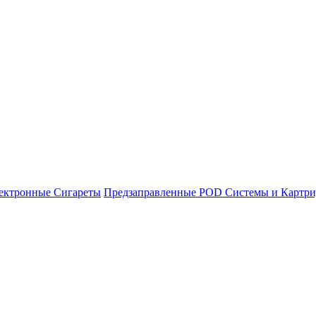
ектронные Сигареты
Предзаправленные POD Системы и Картр