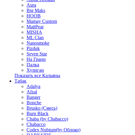
Aura
Big Maks
HOOB
Mamay Custom
MattPear
MISHA
ML Clan
Nanosmoke
Pizduk
Seven Star
На Грани
Палка
Хулиган
Показать все Кальяны
Табак
Adalya
Afzal
Banger
Bonche
Brusko (Смесь)
Burn Black
Chaba (by Chabacco)
Chabacco
Codex Nubium(by Облоко)