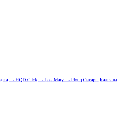
иджи
- HQD Click
- Lost Mary
- Plonq
Сигары
Кальяны