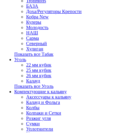
Trofimoffs
БАЗА
Доха/Регуляторы Крепости
Кобра New
Кулеры
Молодость
НАШ
Сарма
Северный
Хулиган
Показать все Табак
Уголь
22 мм кубик
25 мм кубик
26 мм кубик
Калауд
Показать все Уголь
Компектующие к кальяну
Аксессуары к кальяну
Калауд и Фольга
Колбы
Колпаки и Сетки
Розжиг угля
Сумки
Уплотнители