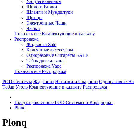
Уход за кальяном
Шило и Вилки
Шланги и Мундштуки
Щипцы
Электронные Чаши
Чашки
Показать все Компектующие к кальяну
Распродажа
Жидкости Sale
Кальянные аксессуары
Одноразовые Сигареты SALE
Табак для кальяна
Распродажа Vape
Показать все Распродажа
POD Системы
Жидкости
Напитки и Сладости
Одноразовые Эл
Табак
Уголь
Компектующие к кальяну
Распродажа
Предзаправленные POD Системы и Картриджи
Plonq
Plonq