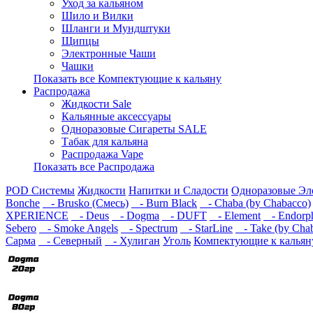
Уход за кальяном
Шило и Вилки
Шланги и Мундштуки
Щипцы
Электронные Чаши
Чашки
Показать все Компектующие к кальяну
Распродажа
Жидкости Sale
Кальянные аксессуары
Одноразовые Сигареты SALE
Табак для кальяна
Распродажа Vape
Показать все Распродажа
POD Системы
Жидкости
Напитки и Сладости
Одноразовые Эл
Bonche
- Brusko (Смесь)
- Burn Black
- Chaba (by Chabacco)
XPERIENCE
- Deus
- Dogma
- DUFT
- Element
- Endorp
Sebero
- Smoke Angels
- Spectrum
- StarLine
- Take (by Cha
Сарма
- Северный
- Хулиган
Уголь
Компектующие к кальян