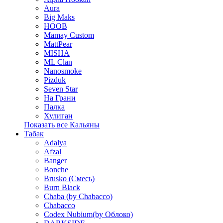
Aura
Big Maks
HOOB
Mamay Custom
MattPear
MISHA
ML Clan
Nanosmoke
Pizduk
Seven Star
На Грани
Палка
Хулиган
Показать все Кальяны
Табак
Adalya
Afzal
Banger
Bonche
Brusko (Смесь)
Burn Black
Chaba (by Chabacco)
Chabacco
Codex Nubium(by Облоко)