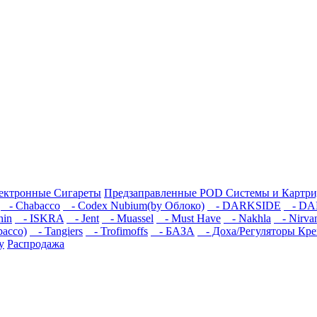
ектронные Сигареты
Предзаправленные POD Системы и Картр
- Chabacco
- Codex Nubium(by Облоко)
- DARKSIDE
- DA
hin
- ISKRA
- Jent
- Muassel
- Must Have
- Nakhla
- Nirva
bacco)
- Tangiers
- Trofimoffs
- БАЗА
- Доха/Регуляторы Кре
у
Распродажа