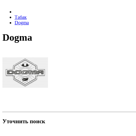
Табак
Dogma
Dogma
Уточнить поиск