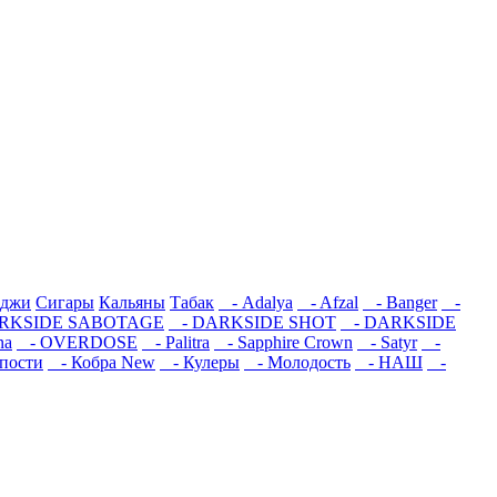
иджи
Сигары
Кальяны
Табак
- Adalya
- Afzal
- Banger
-
RKSIDE SABOTAGE
- DARKSIDE SHOT
- DARKSIDE
na
- OVERDOSE
- Palitra
- Sapphire Crown
- Satyr
-
пости
- Кобра New
- Кулеры
- Молодость
- НАШ
-