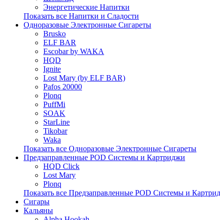
Энергетические Напитки
Показать все Напитки и Сладости
Одноразовые Электронные Сигареты
Brusko
ELF BAR
Escobar by WAKA
HQD
Ignite
Lost Mary (by ELF BAR)
Pafos 20000
Plonq
PuffMi
SOAK
StarLine
Tikobar
Waka
Показать все Одноразовые Электронные Сигареты
Предзаправленные POD Системы и Картриджи
HQD Click
Lost Mary
Plonq
Показать все Предзаправленные POD Системы и Картри
Сигары
Кальяны
Alpha Hookah