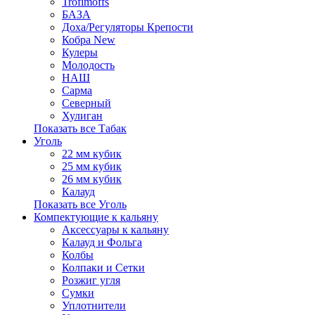
Trofimoffs
БАЗА
Доха/Регуляторы Крепости
Кобра New
Кулеры
Молодость
НАШ
Сарма
Северный
Хулиган
Показать все Табак
Уголь
22 мм кубик
25 мм кубик
26 мм кубик
Калауд
Показать все Уголь
Компектующие к кальяну
Аксессуары к кальяну
Калауд и Фольга
Колбы
Колпаки и Сетки
Розжиг угля
Сумки
Уплотнители