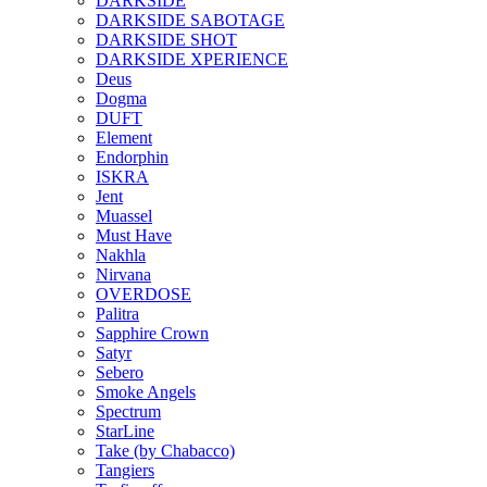
DARKSIDE
DARKSIDE SABOTAGE
DARKSIDE SHOT
DARKSIDE XPERIENCE
Deus
Dogma
DUFT
Element
Endorphin
ISKRA
Jent
Muassel
Must Have
Nakhla
Nirvana
OVERDOSE
Palitra
Sapphire Crown
Satyr
Sebero
Smoke Angels
Spectrum
StarLine
Take (by Chabacco)
Tangiers