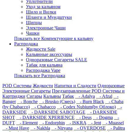
Уплотнители
Уход за кальяном
Шило и Вилки
Шланги и Мундштуки
Щипцы
Электронные Чаши
Чашки
Показать все Компектующие к кальяну
Распродажа
Жидкости Sale
Кальянные аксессуары
Одноразовые Сигареты SALE
Табак для кальяна
Распродажа Vape
Показать все Распродажа
POD Системы
Жидкости
Напитки и Сладости
Одноразовые
Электронные Сигареты
Предзаправленные POD Системы и
Картриджи
Сигары
Кальяны
Табак
- Adalya
- Afzal
-
Banger
- Bonche
- Brusko (Смесь)
- Burn Black
- Chaba
(by Chabacco)
- Chabacco
- Codex Nubium(by Облоко)
-
DARKSIDE
- DARKSIDE SABOTAGE
- DARKSIDE
SHOT
- DARKSIDE XPERIENCE
- Deus
- Dogma
-
DUFT
- Element
- Endorphin
- ISKRA
- Jent
- Muassel
- Must Have
- Nakhla
- Nirvana
- OVERDOSE
- Palitra