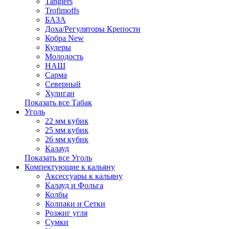
Tangiers
Trofimoffs
БАЗА
Доха/Регуляторы Крепости
Кобра New
Кулеры
Молодость
НАШ
Сарма
Северный
Хулиган
Показать все Табак
Уголь
22 мм кубик
25 мм кубик
26 мм кубик
Калауд
Показать все Уголь
Компектующие к кальяну
Аксессуары к кальяну
Калауд и Фольга
Колбы
Колпаки и Сетки
Розжиг угля
Сумки