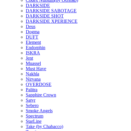
Codex Nubium(by Облоко)
DARKSIDE
DARKSIDE SABOTAGE
DARKSIDE SHOT
DARKSIDE XPERIENCE
Deus
Dogma
DUFT
Element
Endorphin
ISKRA
Jent
Muassel
Must Have
Nakhla
Nirvana
OVERDOSE
Palitra
Sapphire Crown
Satyr
Sebero
Smoke Angels
Spectrum
StarLine
Take (by Chabacco)