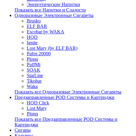
Энергетические Напитки
Показать все Напитки и Сладости
Одноразовые Электронные Сигареты
Brusko
ELF BAR
Escobar by WAKA
HQD
Ignite
Lost Mary (by ELF BAR)
Pafos 20000
Plonq
PuffMi
SOAK
StarLine
Tikobar
Waka
Показать все Одноразовые Электронные Сигареты
Предзаправленные POD Системы и Картриджи
HQD Click
Lost Mary
Plonq
Показать все Предзаправленные POD Системы и
Картриджи
Сигары
Кальяны