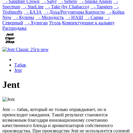
- Sapphire Crown
- Satyr
- Sebero
- Smoke Angels
-
Spectrum
- StarLine
- Take (by Chabacco)
- Tangiers
-
Trofimoffs
- БАЗА
- Доха/Регуляторы Крепости
- Кобра
New
- Кулеры
- Молодость
- НАШ
- Сарма
-
Северный
- Хулиган
Уголь
Компектующие к кальяну
Распродажа
Табак
Jent
Jent
Jent — табак, который не только оправдывает, но и
превосходит ожидания. Такой результат становится
возможным благодаря инновационному сочетанию
качественного бленда и ароматизаторов собственного
производства. При производстве Jent не используется солевой