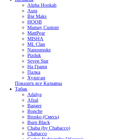
Alpha Hookah
Aura
Big Maks
HOOB
Mamay Custom
MattPear
MISHA
ML Clan
Nanosmoke
Pizduk
Seven Star
На Грани
Палка
Хулиган
Показать все Кальяны
Табак
Adalya
Afzal
Banger
Bonche
Brusko (Смесь)
Burn Black
Chaba (by Chabacco)
Chabacco