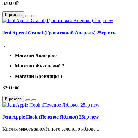
320.00₽
В резерв
Jent Aperol Granat (Гранатовый Апероль) 25гр new
..
Магазин Холодово
1
Магазин Жуковский
2
Магазин Бронницы
1
320.00₽
В резерв
Jent Apple Hook (Печеное Яблоко) 25гр new
Кислая мякоть запечённого зеленого яблока...