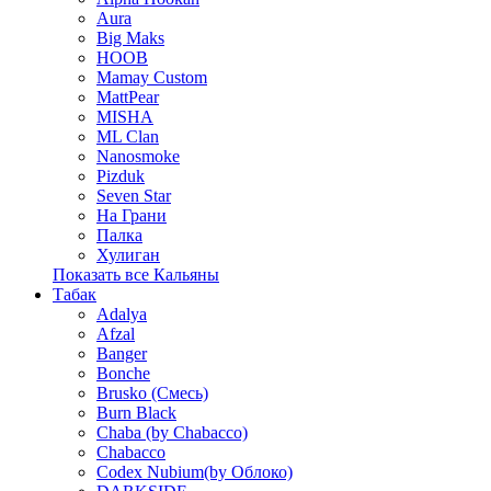
Aura
Big Maks
HOOB
Mamay Custom
MattPear
MISHA
ML Clan
Nanosmoke
Pizduk
Seven Star
На Грани
Палка
Хулиган
Показать все Кальяны
Табак
Adalya
Afzal
Banger
Bonche
Brusko (Смесь)
Burn Black
Chaba (by Chabacco)
Chabacco
Codex Nubium(by Облоко)