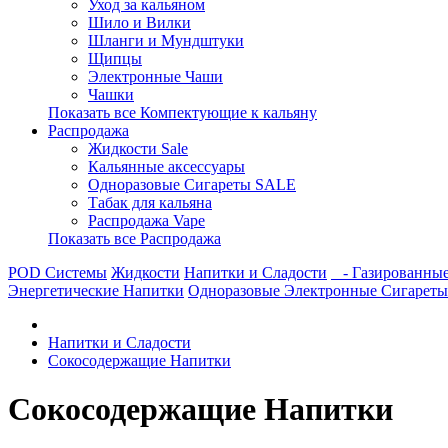
Уход за кальяном
Шило и Вилки
Шланги и Мундштуки
Щипцы
Электронные Чаши
Чашки
Показать все Компектующие к кальяну
Распродажа
Жидкости Sale
Кальянные аксессуары
Одноразовые Сигареты SALE
Табак для кальяна
Распродажа Vape
Показать все Распродажа
POD Системы
Жидкости
Напитки и Сладости
- Газированны
Энергетические Напитки
Одноразовые Электронные Сигареты
Напитки и Сладости
Сокосодержащие Напитки
Сокосодержащие Напитки