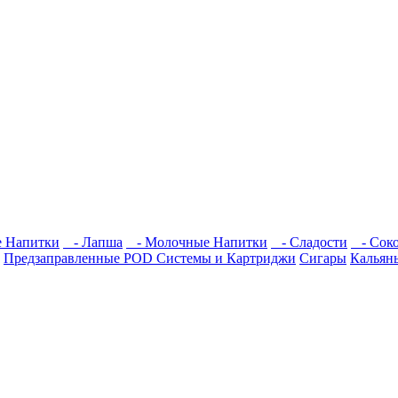
е Напитки
- Лапша
- Молочные Напитки
- Сладости
- Соко
Предзаправленные POD Системы и Картриджи
Сигары
Кальян