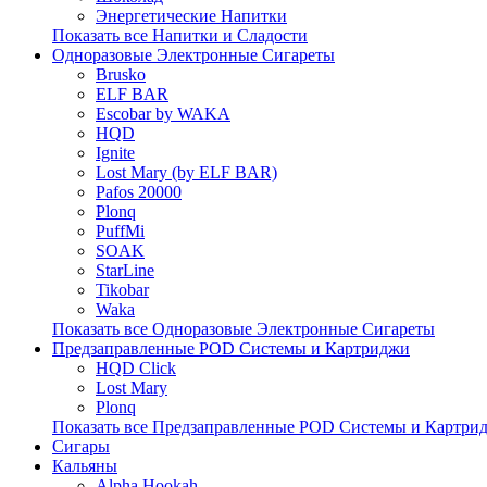
Энергетические Напитки
Показать все Напитки и Сладости
Одноразовые Электронные Сигареты
Brusko
ELF BAR
Escobar by WAKA
HQD
Ignite
Lost Mary (by ELF BAR)
Pafos 20000
Plonq
PuffMi
SOAK
StarLine
Tikobar
Waka
Показать все Одноразовые Электронные Сигареты
Предзаправленные POD Системы и Картриджи
HQD Click
Lost Mary
Plonq
Показать все Предзаправленные POD Системы и Картри
Сигары
Кальяны
Alpha Hookah