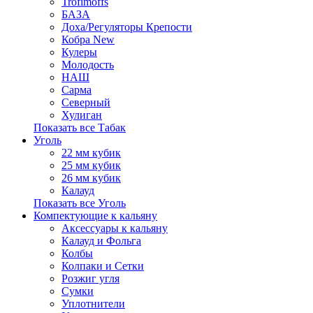
Trofimoffs
БАЗА
Доха/Регуляторы Крепости
Кобра New
Кулеры
Молодость
НАШ
Сарма
Северный
Хулиган
Показать все Табак
Уголь
22 мм кубик
25 мм кубик
26 мм кубик
Калауд
Показать все Уголь
Компектующие к кальяну
Аксессуары к кальяну
Калауд и Фольга
Колбы
Колпаки и Сетки
Розжиг угля
Сумки
Уплотнители