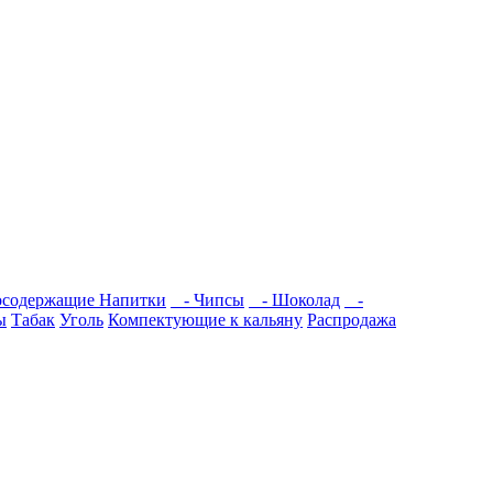
содержащие Напитки
- Чипсы
- Шоколад
-
ы
Табак
Уголь
Компектующие к кальяну
Распродажа