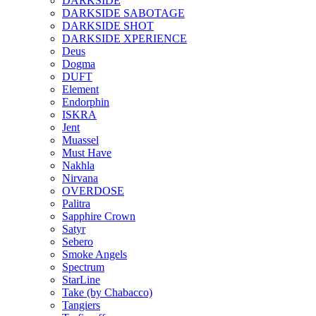
DARKSIDE
DARKSIDE SABOTAGE
DARKSIDE SHOT
DARKSIDE XPERIENCE
Deus
Dogma
DUFT
Element
Endorphin
ISKRA
Jent
Muassel
Must Have
Nakhla
Nirvana
OVERDOSE
Palitra
Sapphire Crown
Satyr
Sebero
Smoke Angels
Spectrum
StarLine
Take (by Chabacco)
Tangiers