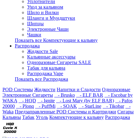
Уплотнители
Уход за кальяном
Шило и Вилки
Шланги и Мундштуки
Щипцы
Электронные Чаши
Чашки
Показать все Компектующие к кальяну
Распродажа
Жидкости Sale
Кальянные аксессуары
Одноразовые Сигареты SALE
Табак для кальяна
Распродажа Vape
Показать все Распродажа
POD Системы
Жидкости
Напитки и Сладости
Одноразовые
Электронные Сигареты
- Brusko
- ELF BAR
- Escobar by
WAKA
- HQD
- Ignite
- Lost Mary (by ELF BAR)
- Pafos
20000
- Plonq
- PuffMi
- SOAK
- StarLine
- Tikobar
-
Waka
Предзаправленные POD Системы и Картриджи
Сигары
Кальяны
Табак
Уголь
Компектующие к кальяну
Распродажа