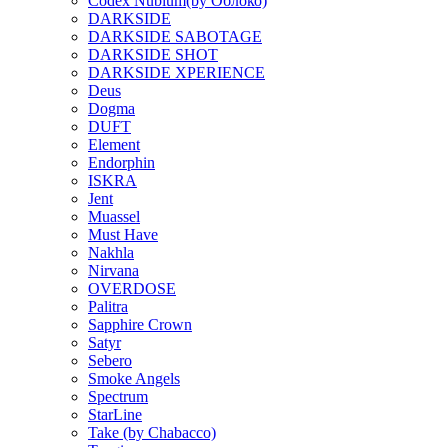
Codex Nubium(by Облоко)
DARKSIDE
DARKSIDE SABOTAGE
DARKSIDE SHOT
DARKSIDE XPERIENCE
Deus
Dogma
DUFT
Element
Endorphin
ISKRA
Jent
Muassel
Must Have
Nakhla
Nirvana
OVERDOSE
Palitra
Sapphire Crown
Satyr
Sebero
Smoke Angels
Spectrum
StarLine
Take (by Chabacco)