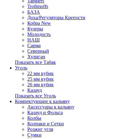
Tangiers
Trofimoffs
БАЗА
Доха/Регуляторы Крепости
Кобра New
Кулеры
Молодость
НАШ
Сарма
Северный
Хулиган
Показать все Табак
Уголь
22 мм кубик
25 мм кубик
26 мм кубик
Калауд
Показать все Уголь
Компектующие к кальяну
Аксессуары к кальяну
Калауд и Фольга
Колбы
Колпаки и Сетки
Розжиг угля
Сумки