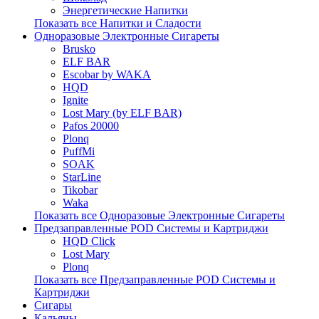
Энергетические Напитки
Показать все Напитки и Сладости
Одноразовые Электронные Сигареты
Brusko
ELF BAR
Escobar by WAKA
HQD
Ignite
Lost Mary (by ELF BAR)
Pafos 20000
Plonq
PuffMi
SOAK
StarLine
Tikobar
Waka
Показать все Одноразовые Электронные Сигареты
Предзаправленные POD Системы и Картриджи
HQD Click
Lost Mary
Plonq
Показать все Предзаправленные POD Системы и
Картриджи
Сигары
Кальяны