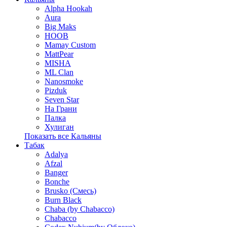
Alpha Hookah
Aura
Big Maks
HOOB
Mamay Custom
MattPear
MISHA
ML Clan
Nanosmoke
Pizduk
Seven Star
На Грани
Палка
Хулиган
Показать все Кальяны
Табак
Adalya
Afzal
Banger
Bonche
Brusko (Смесь)
Burn Black
Chaba (by Chabacco)
Chabacco