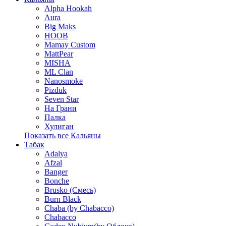
Alpha Hookah
Aura
Big Maks
HOOB
Mamay Custom
MattPear
MISHA
ML Clan
Nanosmoke
Pizduk
Seven Star
На Грани
Палка
Хулиган
Показать все Кальяны
Табак
Adalya
Afzal
Banger
Bonche
Brusko (Смесь)
Burn Black
Chaba (by Chabacco)
Chabacco