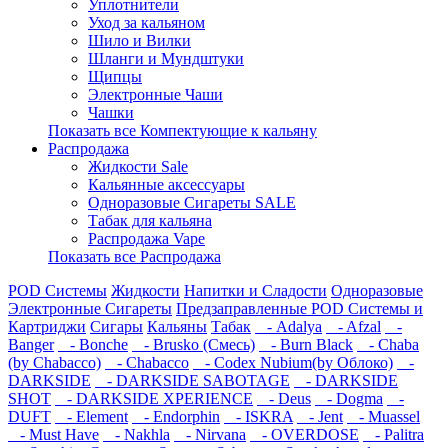
Уплотнители
Уход за кальяном
Шило и Вилки
Шланги и Мундштуки
Щипцы
Электронные Чаши
Чашки
Показать все Компектующие к кальяну
Распродажа
Жидкости Sale
Кальянные аксессуары
Одноразовые Сигареты SALE
Табак для кальяна
Распродажа Vape
Показать все Распродажа
POD Системы
Жидкости
Напитки и Сладости
Одноразовые
Электронные Сигареты
Предзаправленные POD Системы и
Картриджи
Сигары
Кальяны
Табак
- Adalya
- Afzal
-
Banger
- Bonche
- Brusko (Смесь)
- Burn Black
- Chaba
(by Chabacco)
- Chabacco
- Codex Nubium(by Облоко)
-
DARKSIDE
- DARKSIDE SABOTAGE
- DARKSIDE
SHOT
- DARKSIDE XPERIENCE
- Deus
- Dogma
-
DUFT
- Element
- Endorphin
- ISKRA
- Jent
- Muassel
- Must Have
- Nakhla
- Nirvana
- OVERDOSE
- Palitra