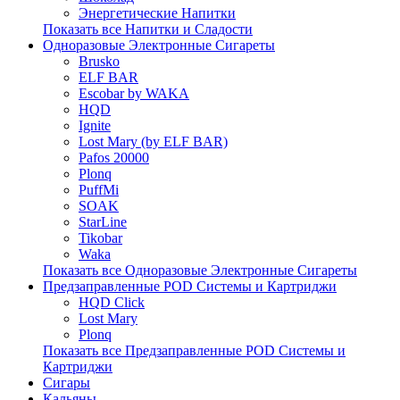
Энергетические Напитки
Показать все Напитки и Сладости
Одноразовые Электронные Сигареты
Brusko
ELF BAR
Escobar by WAKA
HQD
Ignite
Lost Mary (by ELF BAR)
Pafos 20000
Plonq
PuffMi
SOAK
StarLine
Tikobar
Waka
Показать все Одноразовые Электронные Сигареты
Предзаправленные POD Системы и Картриджи
HQD Click
Lost Mary
Plonq
Показать все Предзаправленные POD Системы и
Картриджи
Сигары
Кальяны