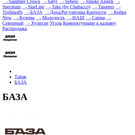
- Sapphire Crown
- Satyr
- Sebero
- Smoke Angels
-
Spectrum
- StarLine
- Take (by Chabacco)
- Tangiers
-
Trofimoffs
- БАЗА
- Доха/Регуляторы Крепости
- Кобра
New
- Кулеры
- Молодость
- НАШ
- Сарма
-
Северный
- Хулиган
Уголь
Компектующие к кальяну
Распродажа
Табак
БАЗА
БАЗА