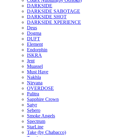
Codex Nubium(by Облоко)
DARKSIDE
DARKSIDE SABOTAGE
DARKSIDE SHOT
DARKSIDE XPERIENCE
Deus
Dogma
DUFT
Element
Endorphin
ISKRA
Jent
Muassel
Must Have
Nakhla
Nirvana
OVERDOSE
Palitra
Sapphire Crown
Satyr
Sebero
Smoke Angels
Spectrum
StarLine
Take (by Chabacco)