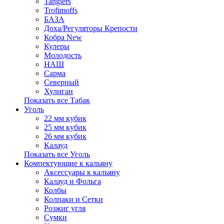
Tangiers
Trofimoffs
БАЗА
Доха/Регуляторы Крепости
Кобра New
Кулеры
Молодость
НАШ
Сарма
Северный
Хулиган
Показать все Табак
Уголь
22 мм кубик
25 мм кубик
26 мм кубик
Калауд
Показать все Уголь
Компектующие к кальяну
Аксессуары к кальяну
Калауд и Фольга
Колбы
Колпаки и Сетки
Розжиг угля
Сумки