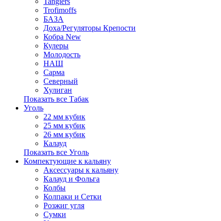
Tangiers
Trofimoffs
БАЗА
Доха/Регуляторы Крепости
Кобра New
Кулеры
Молодость
НАШ
Сарма
Северный
Хулиган
Показать все Табак
Уголь
22 мм кубик
25 мм кубик
26 мм кубик
Калауд
Показать все Уголь
Компектующие к кальяну
Аксессуары к кальяну
Калауд и Фольга
Колбы
Колпаки и Сетки
Розжиг угля
Сумки