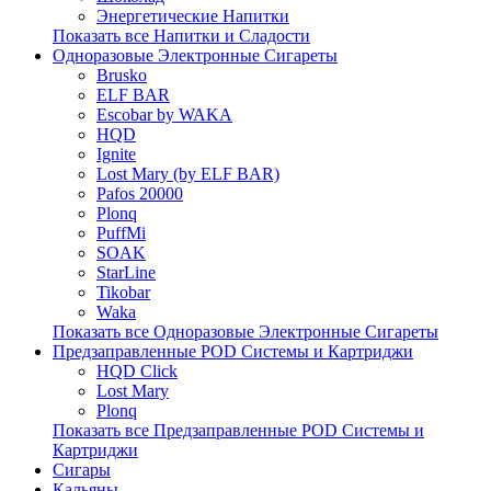
Энергетические Напитки
Показать все Напитки и Сладости
Одноразовые Электронные Сигареты
Brusko
ELF BAR
Escobar by WAKA
HQD
Ignite
Lost Mary (by ELF BAR)
Pafos 20000
Plonq
PuffMi
SOAK
StarLine
Tikobar
Waka
Показать все Одноразовые Электронные Сигареты
Предзаправленные POD Системы и Картриджи
HQD Click
Lost Mary
Plonq
Показать все Предзаправленные POD Системы и
Картриджи
Сигары
Кальяны