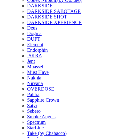
Codex Nubium(by Облоко)
DARKSIDE
DARKSIDE SABOTAGE
DARKSIDE SHOT
DARKSIDE XPERIENCE
Deus
Dogma
DUFT
Element
Endorphin
ISKRA
Jent
Muassel
Must Have
Nakhla
Nirvana
OVERDOSE
Palitra
Sapphire Crown
Satyr
Sebero
Smoke Angels
Spectrum
StarLine
Take (by Chabacco)