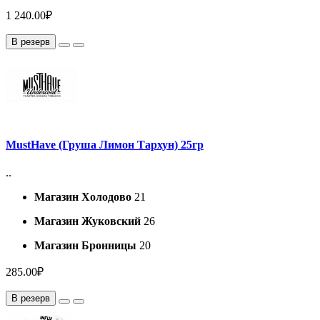
1 240.00₽
В резерв
MustHave (Груша Лимон Тархун) 25гр
..
Магазин Холодово
21
Магазин Жуковский
26
Магазин Бронницы
20
285.00₽
В резерв