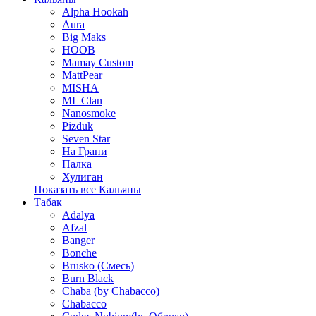
Alpha Hookah
Aura
Big Maks
HOOB
Mamay Custom
MattPear
MISHA
ML Clan
Nanosmoke
Pizduk
Seven Star
На Грани
Палка
Хулиган
Показать все Кальяны
Табак
Adalya
Afzal
Banger
Bonche
Brusko (Смесь)
Burn Black
Chaba (by Chabacco)
Chabacco