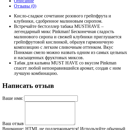
Описание
Отзывы (0)
Кисло-сладкое сочетание розового грейпфрута и
клубники, сдобренное малиновым сиропом.
Встречайте бестселлер табака MUSTHAVE –
легендарный микс Pinkman! Бесконечная сладость
малинового сиропа и свежей клубники приглушается
грейпфрутовой кислинкой, образуя гармоничную
композицию с легким сливочным оттенком. Вкус
Пинкман смело можно назвать одним из самых цельных
и насыщенных фруктовых миксов.
Табак для кальяна MUST HAVE со вкусом Pinkman
спасет любой непонравившийся аромат, создав с ним
лучшую комбинацию.
Написать отзыв
Ваше имя:
Ваш отзыв
Внимание:
HTML не поддерживается! Используйте обычный