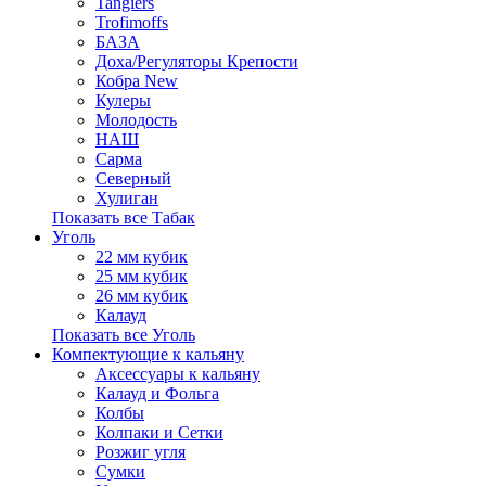
Tangiers
Trofimoffs
БАЗА
Доха/Регуляторы Крепости
Кобра New
Кулеры
Молодость
НАШ
Сарма
Северный
Хулиган
Показать все Табак
Уголь
22 мм кубик
25 мм кубик
26 мм кубик
Калауд
Показать все Уголь
Компектующие к кальяну
Аксессуары к кальяну
Калауд и Фольга
Колбы
Колпаки и Сетки
Розжиг угля
Сумки