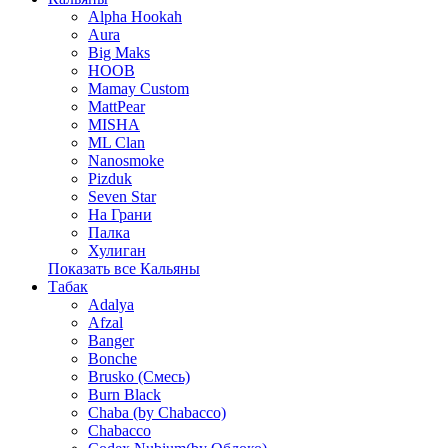
Alpha Hookah
Aura
Big Maks
HOOB
Mamay Custom
MattPear
MISHA
ML Clan
Nanosmoke
Pizduk
Seven Star
На Грани
Палка
Хулиган
Показать все Кальяны
Табак
Adalya
Afzal
Banger
Bonche
Brusko (Смесь)
Burn Black
Chaba (by Chabacco)
Chabacco