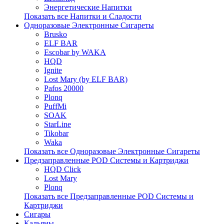
Энергетические Напитки
Показать все Напитки и Сладости
Одноразовые Электронные Сигареты
Brusko
ELF BAR
Escobar by WAKA
HQD
Ignite
Lost Mary (by ELF BAR)
Pafos 20000
Plonq
PuffMi
SOAK
StarLine
Tikobar
Waka
Показать все Одноразовые Электронные Сигареты
Предзаправленные POD Системы и Картриджи
HQD Click
Lost Mary
Plonq
Показать все Предзаправленные POD Системы и
Картриджи
Сигары
Кальяны