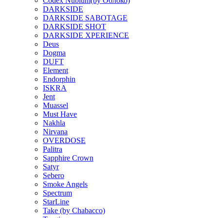
Codex Nubium(by Облоко)
DARKSIDE
DARKSIDE SABOTAGE
DARKSIDE SHOT
DARKSIDE XPERIENCE
Deus
Dogma
DUFT
Element
Endorphin
ISKRA
Jent
Muassel
Must Have
Nakhla
Nirvana
OVERDOSE
Palitra
Sapphire Crown
Satyr
Sebero
Smoke Angels
Spectrum
StarLine
Take (by Chabacco)